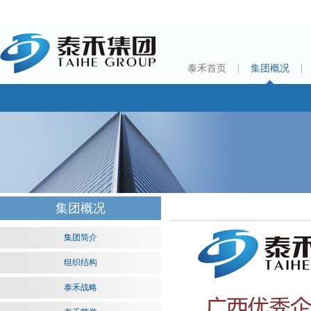
泰禾首页
集团概况
集团概况
集团简介
组织结构
泰禾战略