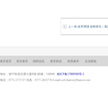
上一条:
改革潮涌 奋楫者先｜
泰禾首页
初访泰禾
招聘信息
泰禾风采
联系泰禾
企业邮箱
地址：南宁轨道交通大厦B座 邮编：530000
桂ICP备17009506号-5
电话：0771-5771727 传真：0777-2825776 E-mail:web.thaivor@thaivor.com