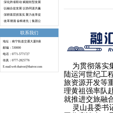
·深化跨省联动 赋能转型发展
·以融合促发展 以协同谋共赢
·深耕基层抓落实 聚力改革促
·改革潮涌 奋楫者先｜集团公
联系我们
地址：南宁轨道交通大厦B座
邮编：530000
电话：0771-5771727
传真：0777-2825776
为贯彻落实
E-mail:web.thaivor@thaivor.com
陆运河世纪工
旅资源开发等
理黄祖强率队
就推进交旅融
灵山县委书