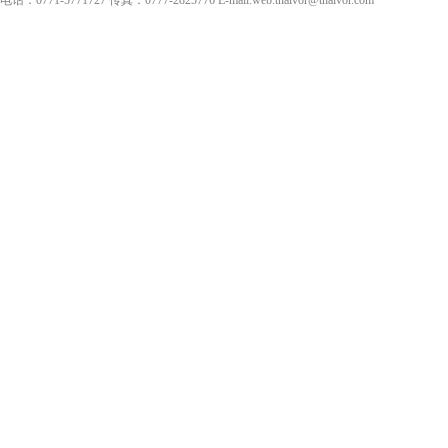
电话：0771-5771727 传真：0777-2825776 E-mail:web.thaivor@thaivor.com