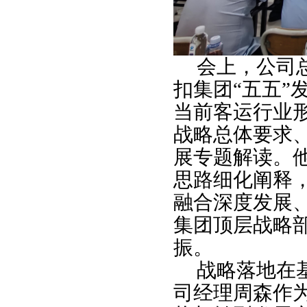
会上，公司
扣集团“五五”
当前客运行业
战略总体要求
展专题解读。他
思路细化阐释
融合深度发展
集团顶层战略
振。
战略落地在
司经理周森作